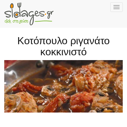
Togg
navig
Skip
to
main
Κοτόπουλο ριγανάτο
content
κοκκινιστό