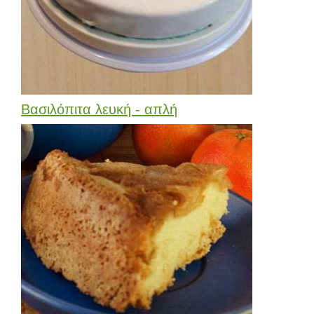
Βασιλόπιτα λευκή - απλή