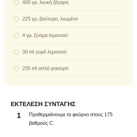
400 γρ. λευκή ζάχαρη
225 γρ. βούτυρο, λιωμένο
4 γρ. ξύσμα λεμονιού
30 ml χυμό λεμονιού
235 ml απλό γιαούρτι
ΕΚΤΈΛΕΣΗ ΣΥΝΤΑΓΉΣ
Προθερμαίνουμε το φούρνο στους 175
βαθμούς C.