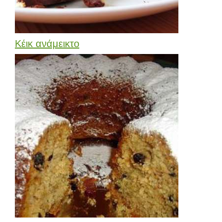
Κέικ ανάμεικτο