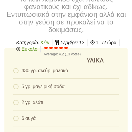
φανατικούς και όχι αδίκως.
Εντυπωσιακό στην εμφάνιση αλλά και
στην γεύση σε προκαλεί να το
δοκιμάσεις.
Κατηγορία:
Κέικ
Σερβίρει
12
1 1/2 ώρα
Εύκολο
Average:
4.2
(
13
votes)
ΥΛΙΚΆ
430 γρ. αλεύρι μαλακό
5 γρ. μαγειρική σόδα
2 γρ. αλάτι
6 αυγά