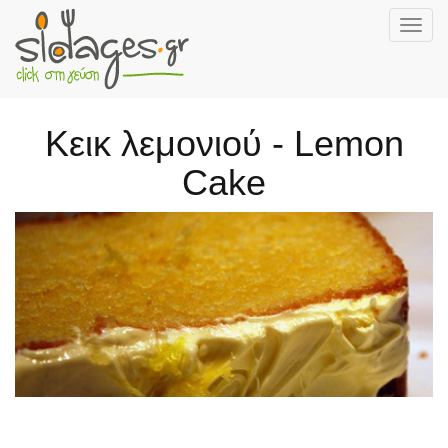
Togg
navig
Skip
to
main
Κεικ λεμονιού - Lemon
content
Cake