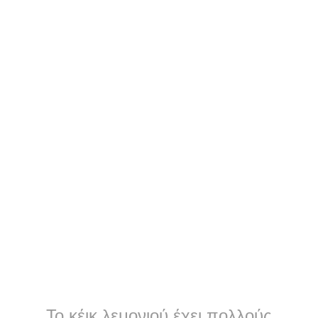
Το κέικ λεμονιού έχει πολλούς