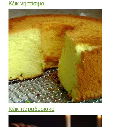
Κέικ νηστίσιμο
Κέϊκ παραδοσιακό