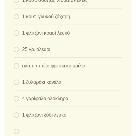
1 κουτ. σούπας ντοματοπελτές
1 κουτ. γλυκού ζάχαρη
1 φλιτζάνι κρασί λευκό
25 γρ. αλεύρι
αλάτι, πιπέρι φρεσκοτριμμένο
1 ξυλαράκι κανέλα
4 γαρίφαλα ολόκληρα
1 φλιτζάνι ξύδι λευκό