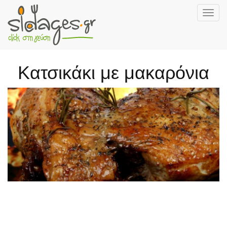
Togg
navig
Skip
to
main
Κατσικάκι με μακαρόνια
content