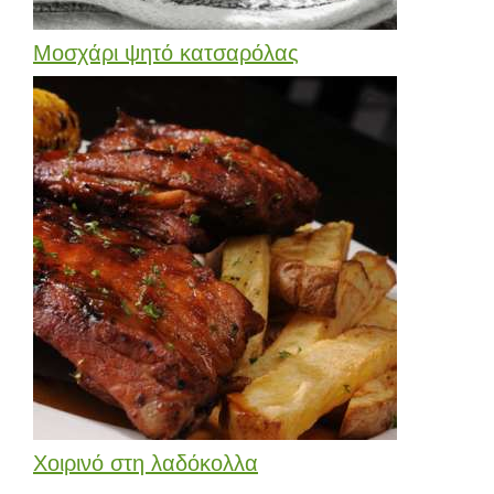
Μοσχάρι ψητό κατσαρόλας
Χοιρινό στη λαδόκολλα