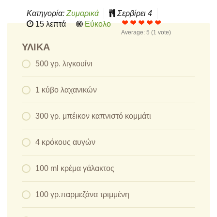
Κατηγορία:
Ζυμαρικά
Σερβίρει
4
15 λεπτά
Εύκολο
Average:
5
(
1
vote)
ΥΛΙΚΆ
500 γρ. λιγκουίνι
1 κύβο λαχανικών
300 γρ. μπέικον καπνιστό κομμάτι
4 κρόκους αυγών
100 ml κρέμα γάλακτος
100 γρ.παρμεζάνα τριμμένη