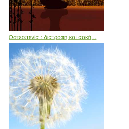
Οστεοπενία : διατροφή και ασκή...