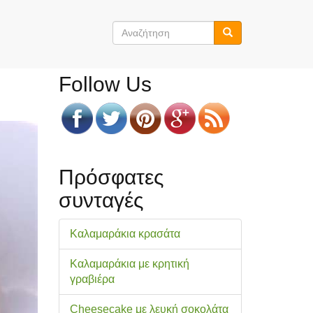
Φόρμα
αναζήτησης
Αναζήτηση
Follow Us
Πρόσφατες
συνταγές
Καλαμαράκια κρασάτα
Καλαμαράκια με κρητική
γραβιέρα
Cheesecake με λευκή σοκολάτα