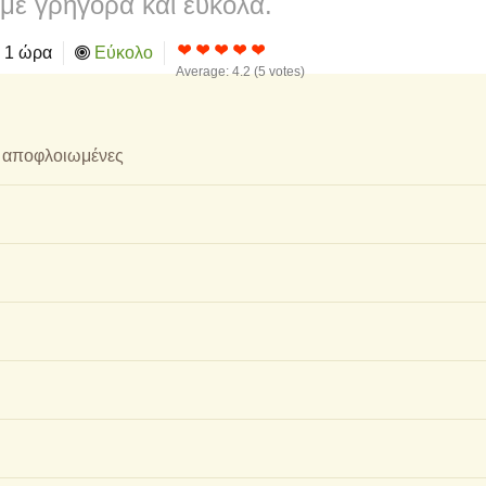
με γρήγορα και εύκολα.
1 ώρα
Εύκολο
Average:
4.2
(
5
votes)
αι αποφλοιωμένες