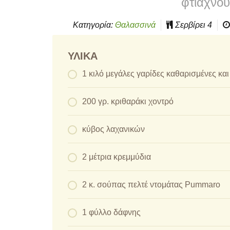
φτιάχνου
Κατηγορία:
Θαλασσινά
Σερβίρει
4
ΥΛΙΚΆ
1 κιλό μεγάλες γαρίδες καθαρισμένες κ
200 γρ. κριθαράκι χοντρό
κύβος λαχανικών
2 μέτρια κρεμμύδια
2 κ. σούπας πελτέ ντομάτας Pummaro
1 φύλλο δάφνης