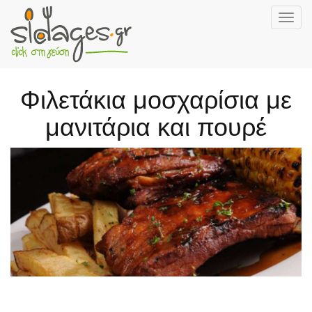
Togg
navig
Skip
to
main
Φιλετάκια μοσχαρίσια με
content
μανιτάρια και πουρέ