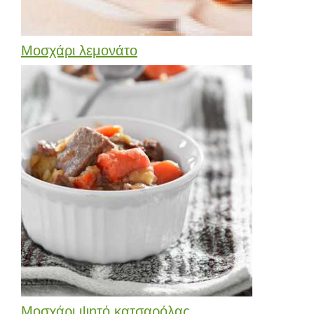
Μοσχάρι λεμονάτο
Μοσχάρι ψητό κατσαρόλας