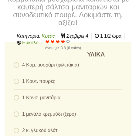
καυτερή σάλτσα μανιταριών και
συνοδευτικό πουρέ. Δοκιμάστε τη,
αξίζει!
Κατηγορία:
Κρέας
Σερβίρει
4
1 1/2 ώρα
Εύκολο
Average:
3.8
(
6
votes)
ΥΛΙΚΆ
4 Κομ. μοσχάρι (φιλετάκια)
1 Κουτ. πουρές
1 Κονσ. μανιτάρια
1 μεγάλο κρεμμύδι (ξερό)
2 κ. γλυκού αλάτι