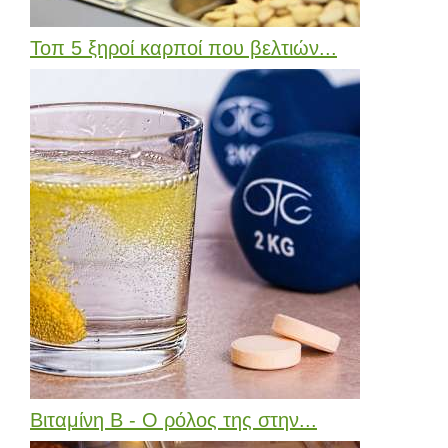
Τοπ 5 ξηροί καρποί που βελτιών...
Βιταμίνη Β - Ο ρόλος της στην...