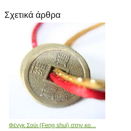
Σχετικά άρθρα
Φένγκ Σούι (Feng shui) στην κο...