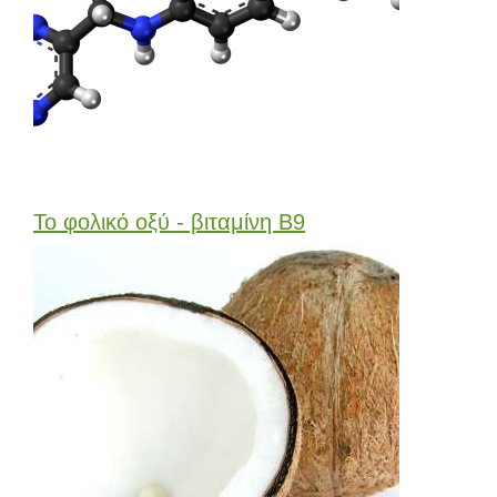
Το φολικό οξύ - βιταμίνη Β9