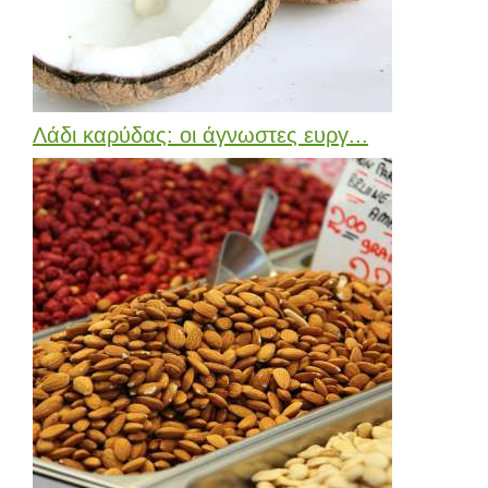
Λάδι καρύδας: οι άγνωστες ευργ...