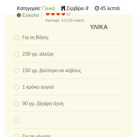
Κατηγορία:
Γλυκά
Σερβίρει
8
45 λεπτά
Εύκολο
Average:
3.3
(
20
votes)
ΥΛΙΚΆ
Για τη Βάση:
230 γρ. αλεύρι
150 γρ. βούτυρο σε κύβους
1 κρόκο αυγού
90 γρ. ζάχαρη άχνη
Για τη γέμιση: