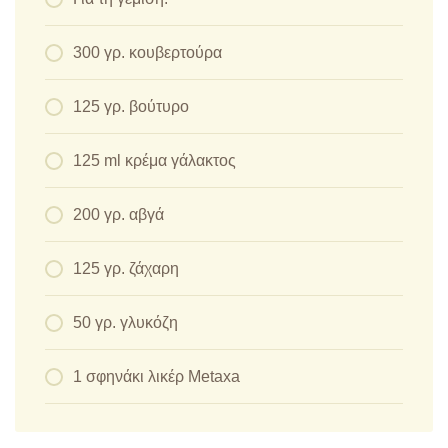
300 γρ. κουβερτούρα
125 γρ. βούτυρο
125 ml κρέμα γάλακτος
200 γρ. αβγά
125 γρ. ζάχαρη
50 γρ. γλυκόζη
1 σφηνάκι λικέρ Metaxa