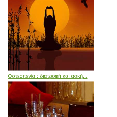
Οστεοπενία : διατροφή και ασκή...