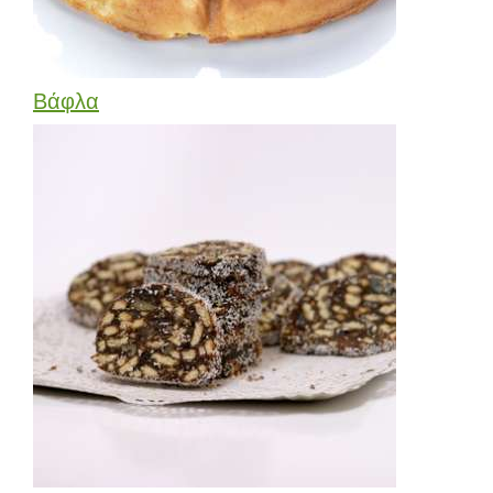
Βάφλα