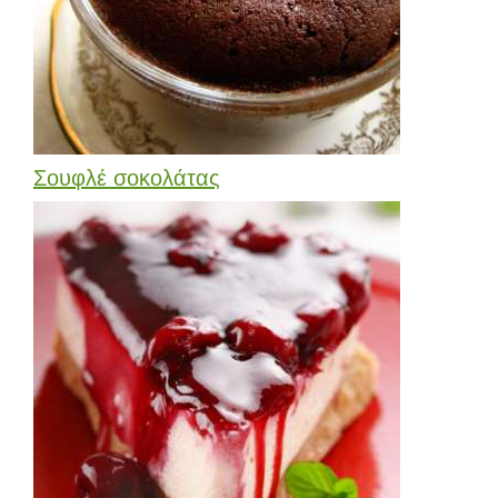
Σουφλέ σοκολάτας