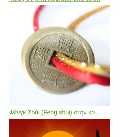
Φένγκ Σούι (Feng shui) στην κο...