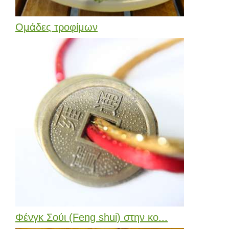
Ομάδες τροφίμων
Φένγκ Σούι (Feng shui) στην κο...