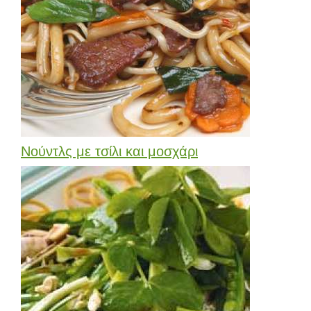
Νούντλς με τσίλι και μοσχάρι