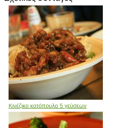
Κινέζικο κοτόπουλο 5 γεύσεων