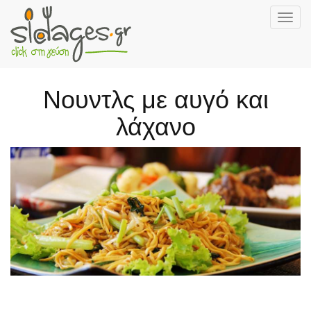
Togg
navig
Skip
to
main
Νουντλς με αυγό και
content
λάχανο