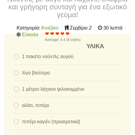
και γρήγορη συνταγή για ένα εξωτικό
γεύμα!
Κατηγορία:
Κινέζικο
Σερβίρει
2
30 λεπτά
Εύκολο
Average:
4.4
(
8
votes)
ΥΛΙΚΆ
1 πακέτο νούντλς αυγού
λίγο βούτυρο
1 μέτριο λάχανο ψιλοκομμένο
αλάτι, πιπέρι
πιπέρι καγιέν (προαιρετικά)