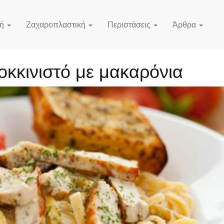
κή
Ζαχαροπλαστική
Περιστάσεις
Άρθρα
κκινιστό με μακαρόνια