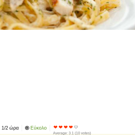
 1/2 ώρα
Εύκολο
Average:
3.1
(
10
votes)