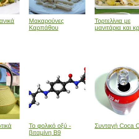
ανικά
Μακαρούνες
Τορτελίνια με
Καρπάθου
μανιτάρια και κ
ωτικά
Το φολικό οξύ -
Συνταγή Coca C
βιταμίνη Β9