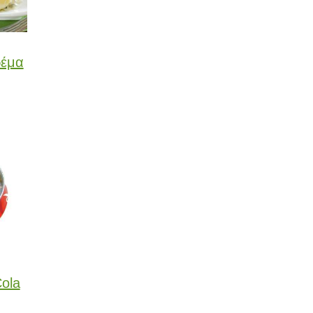
ρέμα
ola