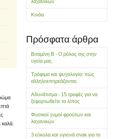
λαχανικών
Κινόα
Πρόσφατα άρθρα
Βιταμίνη Β - Ο ρόλος της στην
υγεία μας
Τρόφιμα και ψυχολογία: πώς
αλληλοεπηρεάζονται;
Αδυνάτισμα - 15 τροφές για να
χρώμα
ξεφορτωθείτε το λίπος
επτά
Φυσικοί χυμοί φρούτων και
ες
λαχανικών
 καλά.
3 εύκολα και υγιεινά σνακ για το