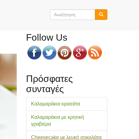
Φόρμα
αναζήτησης
Αναζήτηση
Follow Us
Πρόσφατες
συνταγές
Καλαμαράκια κρασάτα
Καλαμαράκια με κρητική
γραβιέρα
Cheesecake με λευκή σοκολάτα