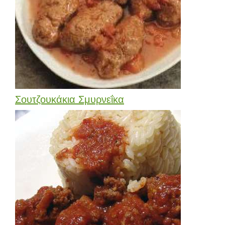
Σουτζουκάκια Σμυρνεΐκα