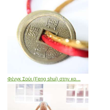
Φένγκ Σούι (Feng shui) στην κο...