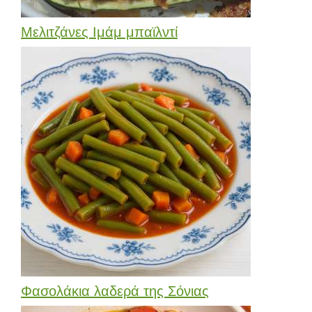
Μελιτζάνες Ιμάμ μπαϊλντί
Φασολάκια λαδερά της Σόνιας