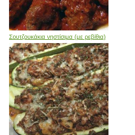
Σουτζουκάκια νηστίσιμα (με ρεβίθια)