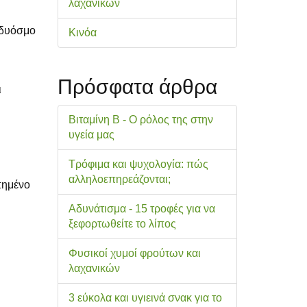
λαχανικών
 δυόσμο
Κινόα
Πρόσφατα άρθρα
ι
Βιταμίνη Β - Ο ρόλος της στην
υγεία μας
Τρόφιμα και ψυχολογία: πώς
αλληλοεπηρεάζονται;
πημένο
Αδυνάτισμα - 15 τροφές για να
ξεφορτωθείτε το λίπος
Φυσικοί χυμοί φρούτων και
λαχανικών
3 εύκολα και υγιεινά σνακ για το