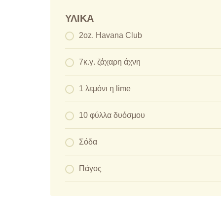
ΥΛΙΚΆ
2oz. Havana Club
7κ.γ. ζάχαρη άχνη
1 λεμόνι η lime
10 φύλλα δυόσμου
Σόδα
Πάγος