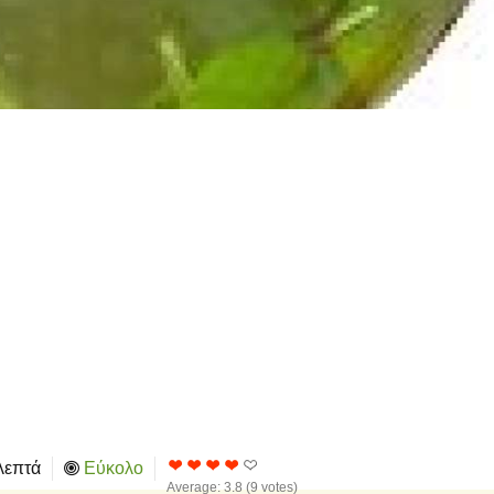
λεπτά
Εύκολο
Average:
3.8
(
9
votes)