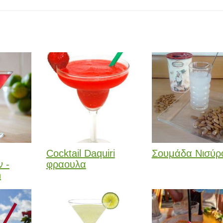
Cocktail Daquiri
Σουμάδα Νισύρ
 -
φραουλα
n