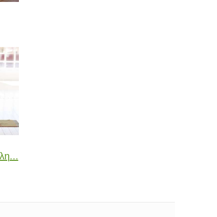
λη...