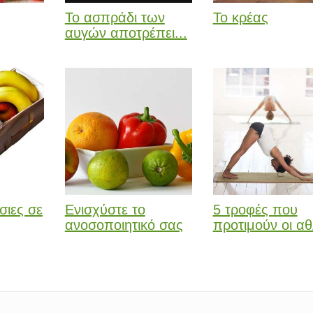
Το ασπράδι των
Το κρέας
αυγών αποτρέπει...
σιες σε
Ενισχύστε το
5 τροφές που
ανοσοποιητικό σας
προτιμούν οι αθ