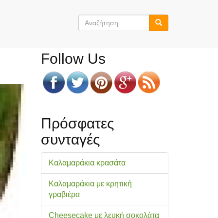
Φόρμα
αναζήτησης
Αναζήτηση
Follow Us
Πρόσφατες
συνταγές
Καλαμαράκια κρασάτα
Καλαμαράκια με κρητική
γραβιέρα
Cheesecake με λευκή σοκολάτα