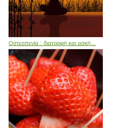
Οστεοπενία : διατροφή και ασκή...