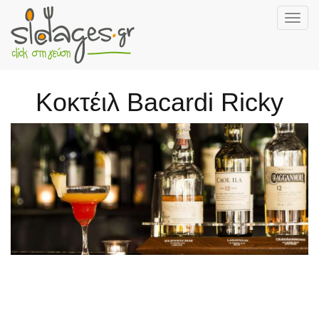
Togg
navig
Skip
to
main
Κοκτέιλ Bacardi Ricky
content