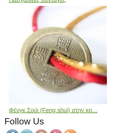
Φένγκ Σούι (Feng shui) στην κο...
Follow Us