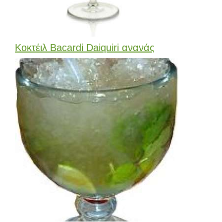
Κοκτέιλ Bacardi Daiquiri ανανάς