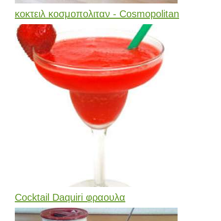
κοκτειλ κοσμοπολιταν - Cosmopolitan
Cocktail Daquiri φραουλα