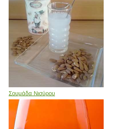
Σουμάδα Νισύρου