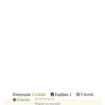
Κατηγορία:
Cocktail
Σερβίρει
1
5 λεπτά
Εύκολο
Ψήφισε την συνταγή