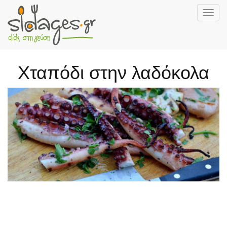
Togg
navig
Skip
to
main
Χταπόδι στην λαδόκολα
content