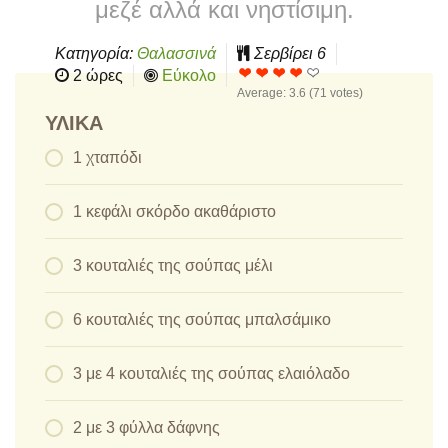
μεζέ αλλά και νηστίσιμη.
Κατηγορία:
Θαλασσινά
Σερβίρει
6
2 ώρες
Εύκολο
Average:
3.6
(
71
votes)
ΥΛΙΚΆ
1 χταπόδι
1 κεφάλι σκόρδο ακαθάριστο
3 κουταλιές της σούπας μέλι
6 κουταλιές της σούπας μπαλσάμικο
3 με 4 κουταλιές της σούπας ελαιόλαδο
2 με 3 φύλλα δάφνης