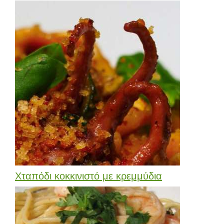
Χταπόδι κοκκινιστό με κρεμμύδια