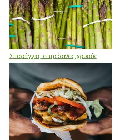
Σπαράγγια, ο πράσινος χρυσός