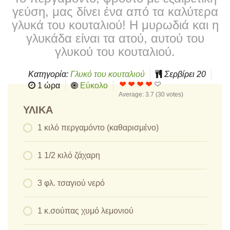
γεύση, μας δίνει ένα από τα καλύτερα
γλυκά του κουταλιού! Η μυρωδιά και η
γλυκάδα είναι τα ατού, αυτού του
γλυκού του κουταλιού.
Κατηγορία:
Γλυκό του κουταλιού
Σερβίρει
20
1 ώρα
Εύκολο
Average:
3.7
(
30
votes)
ΥΛΙΚΆ
1 κιλό περγαμόντο (καθαρισμένο)
1 1/2 κιλό ζάχαρη
3 φλ. τσαγιού νερό
1 κ.σούπας χυμό λεμονιού