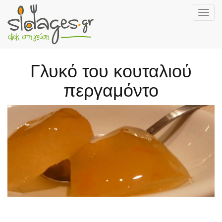
Togg
navig
Skip
to
main
Γλυκό του κουταλιού
content
περγαμόντο