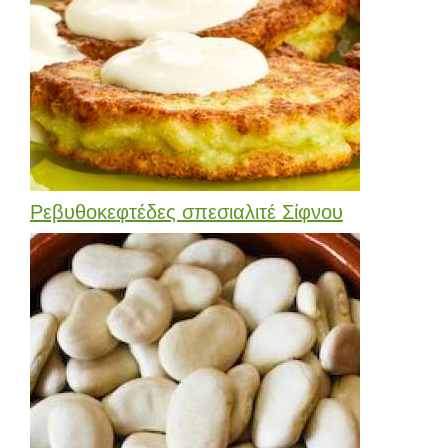
Ρεβυθοκεφτέδες σπεσιαλιτέ Σίφνου