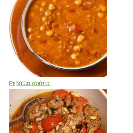
Ρεβύθια σούπα