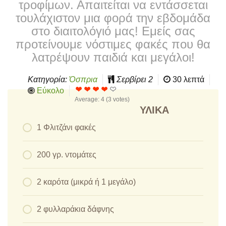
τροφίμων. Απαιτείται να εντάσσεται
τουλάχιστον μια φορά την εβδομάδα
στο διαιτολόγιό μας! Εμείς σας
προτείνουμε νόστιμες φακές που θα
λατρέψουν παιδιά και μεγάλοι!
Κατηγορία:
Όσπρια
Σερβίρει
2
30 λεπτά
Εύκολο
Average:
4
(
3
votes)
ΥΛΙΚΆ
1 Φλιτζάνι φακές
200 γρ. ντομάτες
2 καρότα (μικρά ή 1 μεγάλο)
2 φυλλαράκια δάφνης