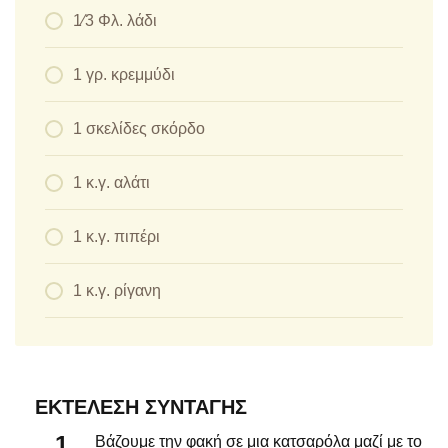
1⁄3 Φλ. λάδι
1 γρ. κρεμμύδι
1 σκελίδες σκόρδο
1 κ.γ. αλάτι
1 κ.γ. πιπέρι
1 κ.γ. ρίγανη
ΕΚΤΈΛΕΣΗ ΣΥΝΤΑΓΉΣ
Βάζουμε την φακή σε μια κατσαρόλα μαζί με το