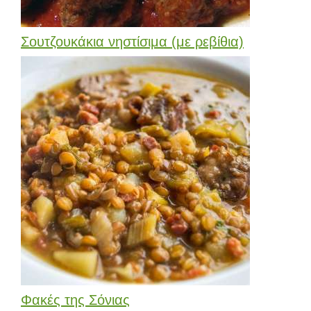
Σουτζουκάκια νηστίσιμα (με ρεβίθια)
Φακές της Σόνιας