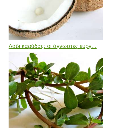
Λάδι καρύδας: οι άγνωστες ευργ...