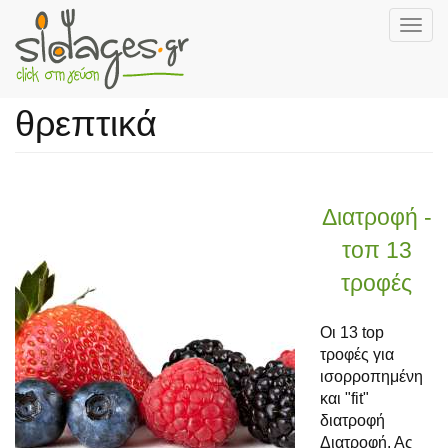
Togg
navig
Skip
to
θρεπτικά
main
content
Διατροφή -
τοπ 13
τροφές
Οι 13 top
τροφές για
ισορροπημένη
και "fit"
διατροφή
Διατροφή. Ας