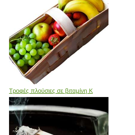
Τροφές πλούσιες σε βιταμίνη Κ