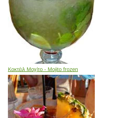
Κοκτέιλ Μοχίτο - Mojito frozen