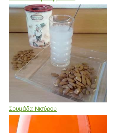
Σουμάδα Νισύρου