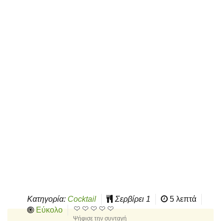
Κατηγορία:
Cocktail
Σερβίρει
1
5 λεπτά
Εύκολο
Ψήφισε την συνταγή