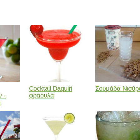
Cocktail Daquiri
Σουμάδα Νισύρ
 -
φραουλα
n