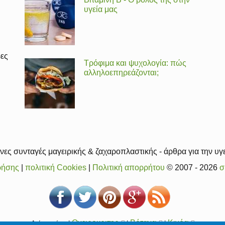
υγεία μας
ρες
Τρόφιμα και ψυχολογία: πώς
αλληλοεπηρεάζονται;
ες συνταγές μαγειρικής & ζαχαροπλαστικής - άρθρα για την υγε
ρήσης
|
πολιτική Cookies
|
Πολιτική απορρήτου
© 2007 - 2026
σ
Ονειροκριτης
(link
Βότανα
(link
Κινόα
(link
Δείτε ακόμα |
|
|