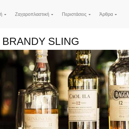
κή
Ζαχαροπλαστική
Περιστάσεις
Άρθρα
λ BRANDY SLING