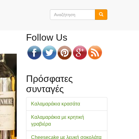
Φόρμα
αναζήτησης
Αναζήτηση
Follow Us
Πρόσφατες
συνταγές
Καλαμαράκια κρασάτα
Καλαμαράκια με κρητική
γραβιέρα
Cheesecake με λευκή σοκολάτα