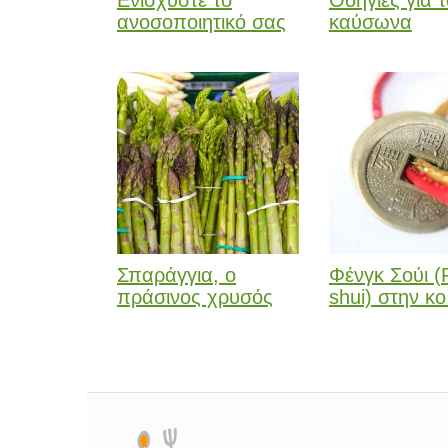
Ενισχύστε το
Οδηγίες για 
ανοσοποιητικό σας
καύσωνα
Σπαράγγια, ο
Φένγκ Σούι (
πράσινος χρυσός
shui) στην κο.