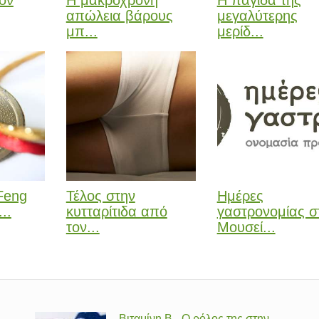
τον
Η μακρόχρονη
Η παγίδα της
απώλεια βάρους
μεγαλύτερης
μπ...
μερίδ...
Feng
Τέλος στην
Ημέρες
..
κυτταρίτιδα από
γαστρονομίας σ
τον...
Μουσεί...
Βιταμίνη Β - Ο ρόλος της στην