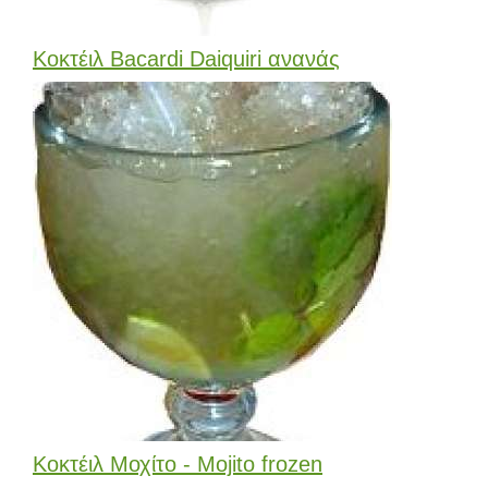
Κοκτέιλ Bacardi Daiquiri ανανάς
Κοκτέιλ Μοχίτο - Mojito frozen