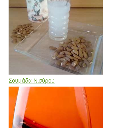
Σουμάδα Νισύρου