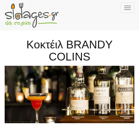
Togg
navig
Skip
to
main
Κοκτέιλ BRANDY
content
COLINS