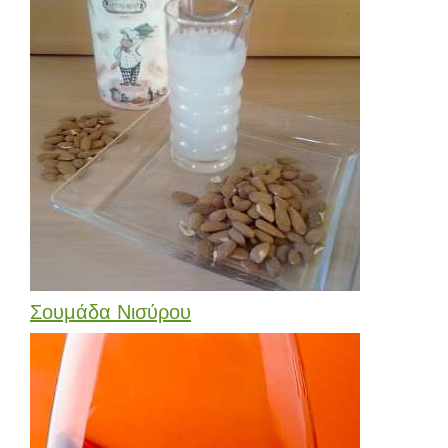
Σουμάδα Νισύρου