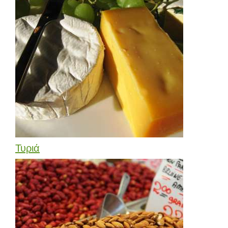
Τυριά