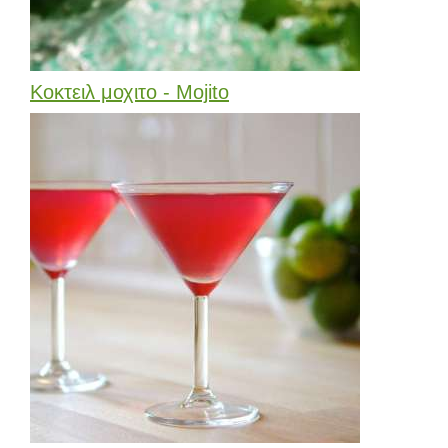
Κοκτειλ μοχιτο - Mojito