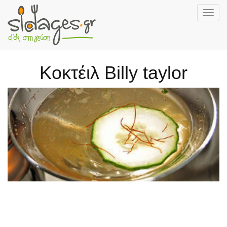
Togg
navig
Skip
to
main
Κοκτέιλ Billy taylor
content