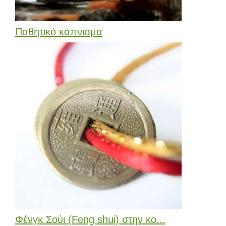
Παθητικό κάπνισμα
Φένγκ Σούι (Feng shui) στην κο...