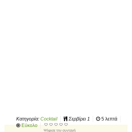
Κατηγορία:
Cocktail
Σερβίρει
1
5 λεπτά
Εύκολο
Ψήφισε την συνταγή