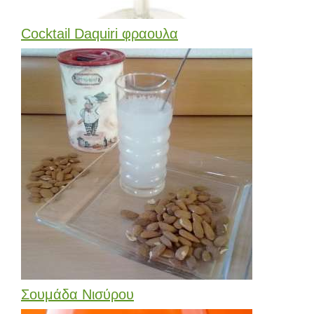
Cocktail Daquiri φραουλα
Σουμάδα Νισύρου