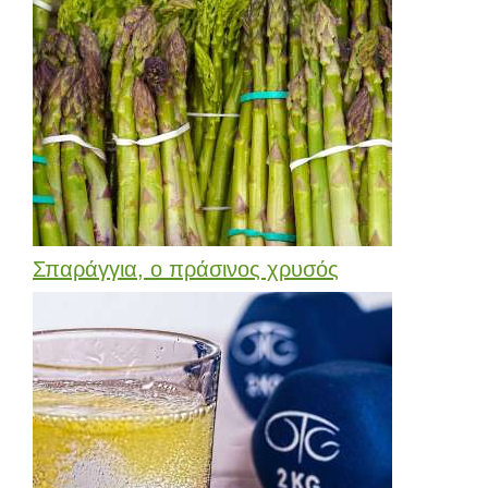
Σπαράγγια, ο πράσινος χρυσός