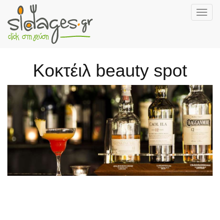
Togg
navig
Skip
to
main
Κοκτέιλ beauty spot
content