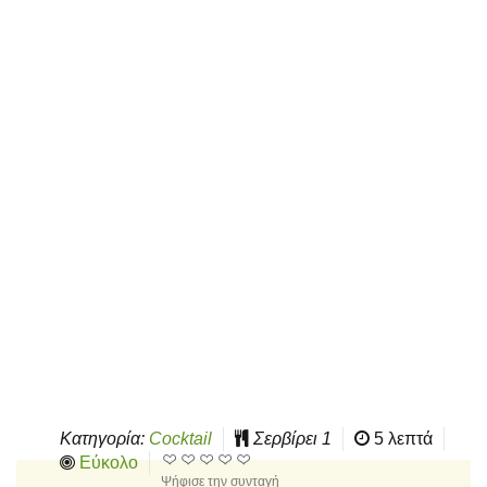
Κατηγορία:
Cocktail
Σερβίρει
1
5 λεπτά
Εύκολο
Ψήφισε την συνταγή