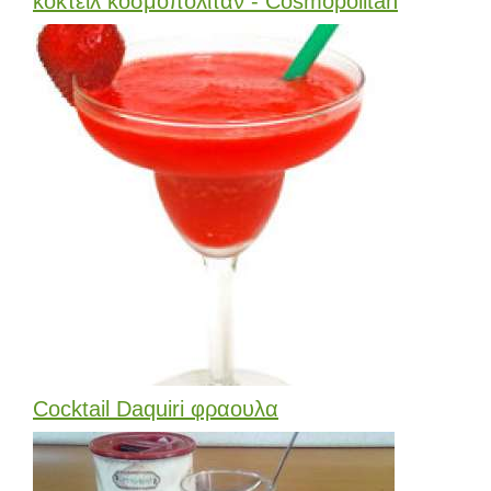
κοκτειλ κοσμοπολιταν - Cosmopolitan
Cocktail Daquiri φραουλα