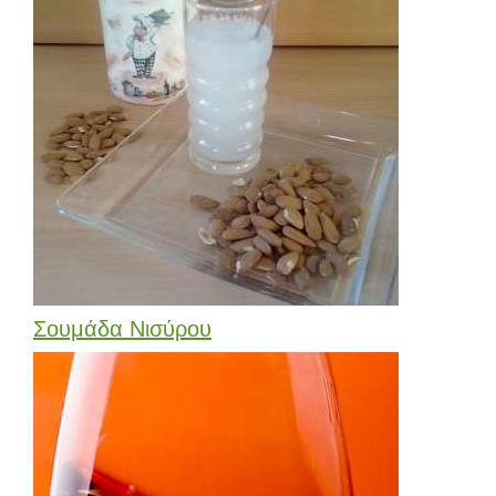
Σουμάδα Νισύρου