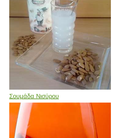
Σουμάδα Νισύρου