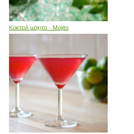
Κοκτειλ μοχιτο - Mojito