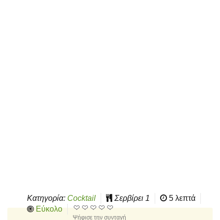
Κατηγορία:
Cocktail
Σερβίρει
1
5 λεπτά
Εύκολο
Ψήφισε την συνταγή