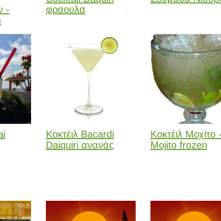
 -
φραουλα
n
ai
Κοκτέιλ Bacardi
Κοκτέιλ Μοχίτο 
Daiquiri ανανάς
Mojito frozen