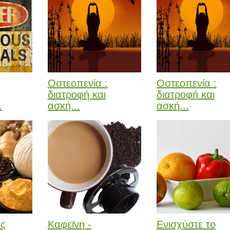
Οστεοπενία :
Οστεοπενία :
διατροφή και
διατροφή και
.
ασκή...
ασκή...
ές
Καφεϊνη -
Ενισχύστε το