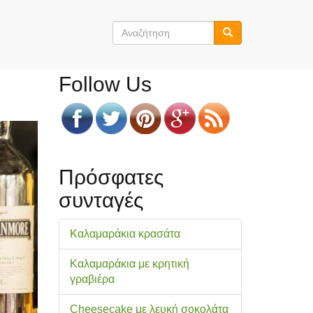
Φόρμα
αναζήτησης
Αναζήτηση
Follow Us
Πρόσφατες
συνταγές
Καλαμαράκια κρασάτα
Καλαμαράκια με κρητική
γραβιέρα
Cheesecake με λευκή σοκολάτα