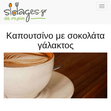
Togg
navig
Skip
to
main
Καπουτσίνο με σοκολάτα
content
γάλακτος