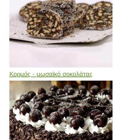
Κορμός - μωσαϊκό σοκολάτας