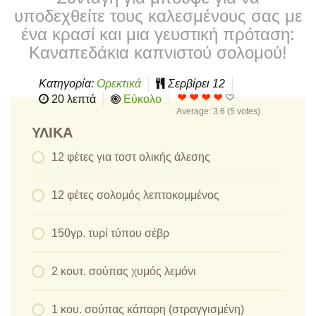
υποδεχθείτε τους καλεσμένους σας με
ένα κρασί και μια γευστική πρόταση:
Καναπεδάκια καπνιστού σολομού!
Κατηγορία:
Ορεκτικά
Σερβίρει
12
20 λεπτά
Εύκολο
Average:
3.6
(
5
votes)
ΥΛΙΚΆ
12 φέτες για τοστ ολικής άλεσης
12 φέτες σολομός λεπτοκομμένος
150γρ. τυρί τύπου σέβρ
2 κουτ. σούπας χυμός λεμόνι
1 κου. σούπας κάπαρη (στραγγισμένη)