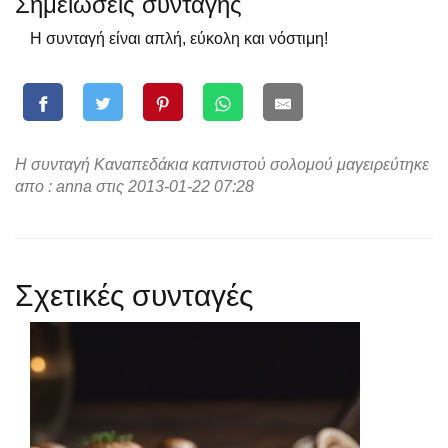
Σημειώσεις συνταγής
Η συνταγή είναι απλή, εύκολη και νόστιμη!
Η συνταγή Καναπεδάκια καπνιστού σολομού μαγειρεύτηκε
απο : anna στις 2013-01-22 07:28
Σχετικές συνταγές