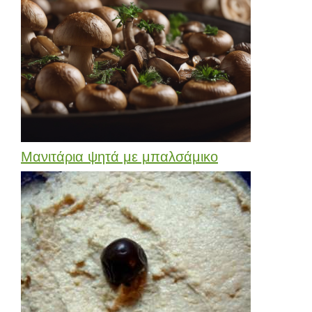
Μανιτάρια ψητά με μπαλσάμικο