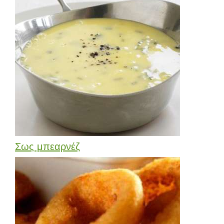
Σως μπεαρνέζ