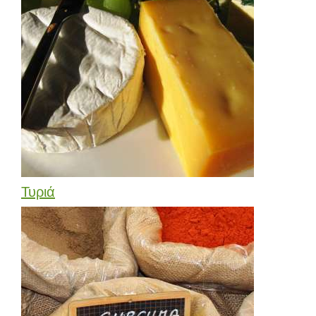
Τυριά