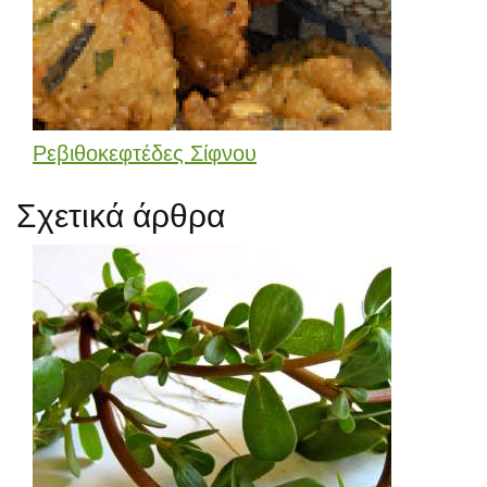
Ρεβιθοκεφτέδες Σίφνου
Σχετικά άρθρα