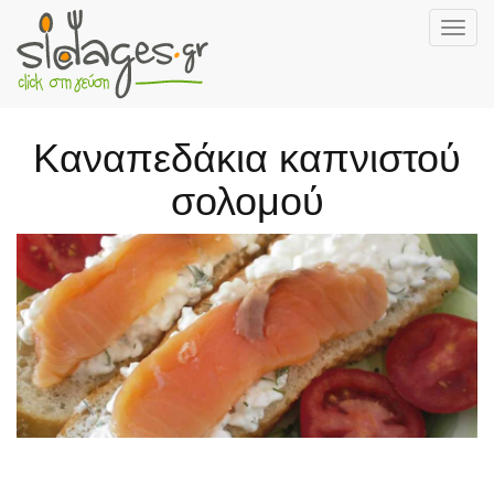
Togg
navig
Skip
to
main
Καναπεδάκια καπνιστού
content
σολομού