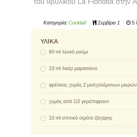
του θρυλικού La Floridita στην
Κατηγορία:
Cocktail
Σερβίρει
1
5 
ΥΛΙΚΆ
60 ml λευκό ρούμι
10 ml λικέρ μαρασκίνο
φρέσκος χυμός 2 μοσχολέμονων μικρών(
χυμός από 1/2 γκρεϊπφρουτ
10 ml σπιτικό σιρόπι ζάχαρης