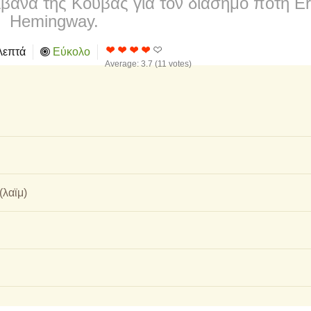
 Αβάνα της Κούβας για τον διάσημο πότη E
Hemingway.
λεπτά
Εύκολο
Average:
3.7
(
11
votes)
λαϊμ)