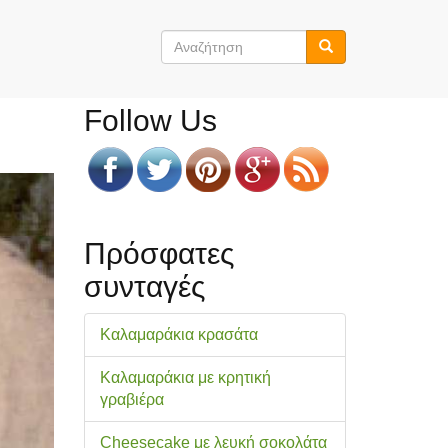
Φόρμα
αναζήτησης
Αναζήτηση
Follow Us
Πρόσφατες
συνταγές
Καλαμαράκια κρασάτα
Καλαμαράκια με κρητική
γραβιέρα
Cheesecake με λευκή σοκολάτα