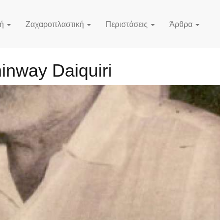
κή
Ζαχαροπλαστική
Περιστάσεις
Άρθρα
nway Daiquiri