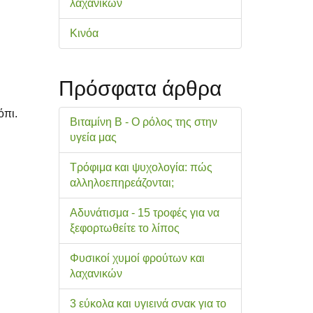
λαχανικών
Κινόα
Πρόσφατα άρθρα
όπι.
Βιταμίνη Β - Ο ρόλος της στην
υγεία μας
Τρόφιμα και ψυχολογία: πώς
αλληλοεπηρεάζονται;
Αδυνάτισμα - 15 τροφές για να
ξεφορτωθείτε το λίπος
Φυσικοί χυμοί φρούτων και
λαχανικών
3 εύκολα και υγιεινά σνακ για το