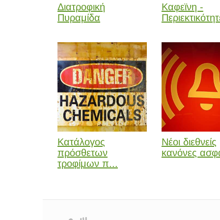
Διατροφική
Καφεϊνη -
Πυραμίδα
Περιεκτικότητ
Κατάλογος
Νέοι διεθνείς
πρόσθετων
κανόνες ασφά
τροφίμων π...