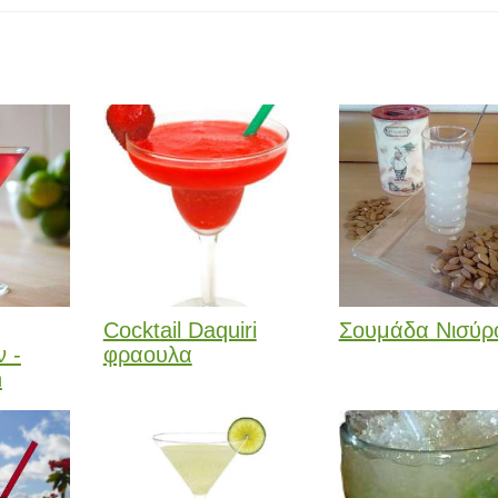
Cocktail Daquiri
Σουμάδα Νισύρ
 -
φραουλα
n