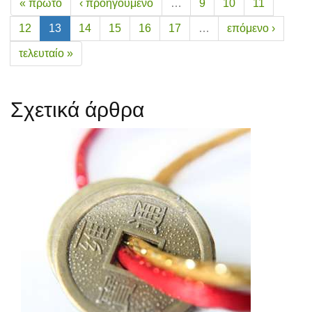
« πρώτο
‹ προηγούμενο
…
9
10
11
12
13
14
15
16
17
…
επόμενο ›
τελευταίο »
Σχετικά άρθρα