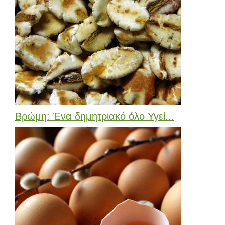
Βρώμη: Ένα δημητριακό όλο Υγεί...