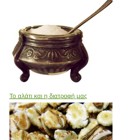
Το αλάτι και η διατροφή μας