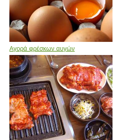
Αγορά φρέσκων αυγών