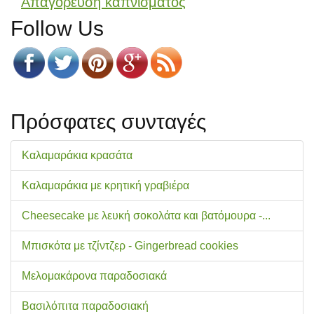
Απαγόρευση καπνίσματος
Follow Us
Πρόσφατες συνταγές
Καλαμαράκια κρασάτα
Καλαμαράκια με κρητική γραβιέρα
Cheesecake με λευκή σοκολάτα και βατόμουρα -...
Μπισκότα με τζίντζερ - Gingerbread cookies
Μελομακάρονα παραδοσιακά
Βασιλόπιτα παραδοσιακή